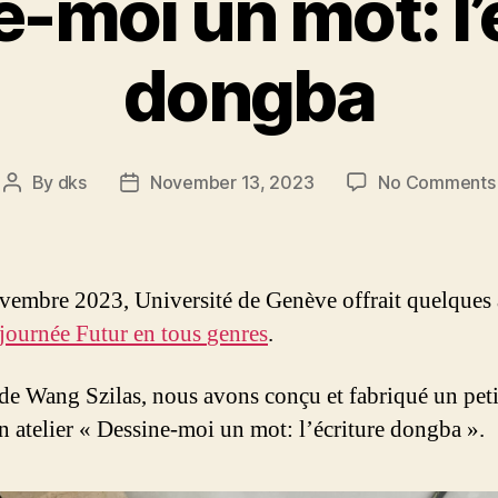
-moi un mot: l’
dongba
By
dks
November 13, 2023
No Comments
Post
Post
author
date
vembre 2023, Université de Genève offrait quelques a
journée Futur
en
tous
genres
.
de Wang Szilas, nous avons conçu et fabriqué un peti
n atelier « Dessine-moi un mot: l’écriture dongba ».