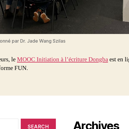
donné par Dr. Jade Wang Szilas
eurs, le
MOOC Initiation à l’écriture Dongba
est en l
eforme FUN.
Archives