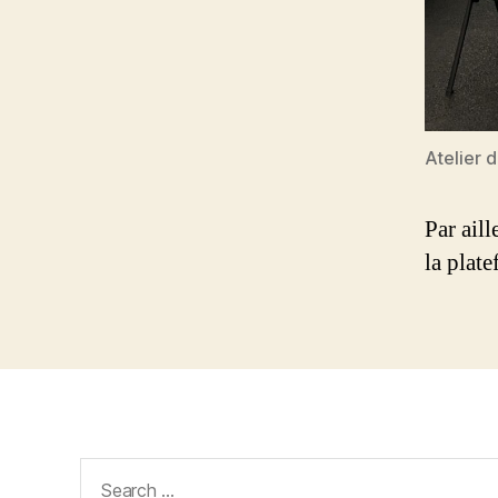
Atelier 
Par aill
la plat
Search